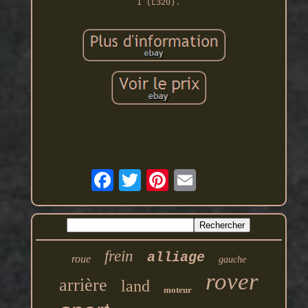
I (L320).
frein
alliage
roue
gauche
rover
arrière
land
moteur