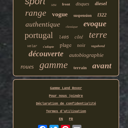
sport
diesel
disques
front
l494
range
vogue
l322
suspension
evoque
authentique
classique
terre
portugal
côté
l405
plage
noir
vagabond
velar
s'adapte
découverte
autobiographie
gamme
avant
roues
terrain
Gamme Land Rover
Pour nous joindre
Déclaration de confidentialité
Termes d'utilisation
EN
FR