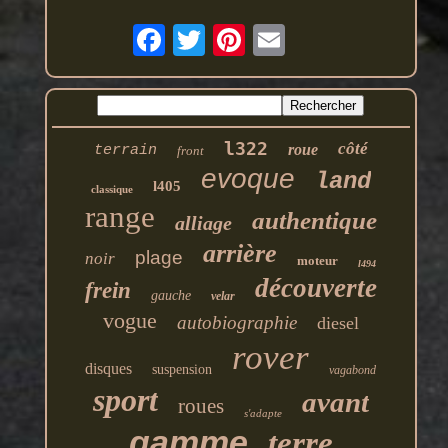
l322
côté
roue
terrain
front
evoque
land
l405
classique
range
authentique
alliage
arrière
plage
noir
moteur
l494
découverte
frein
gauche
velar
vogue
autobiographie
diesel
rover
disques
suspension
vagabond
sport
avant
roues
s'adapte
gamme
terre