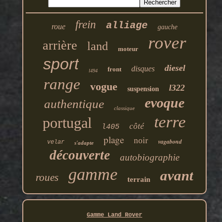
frein
alliage
roue
gauche
rover
arrière
land
moteur
sport
diesel
disques
front
l494
range
vogue
l322
suspension
evoque
authentique
classique
terre
portugal
côté
l405
plage
noir
vagabond
velar
s'adapte
découverte
autobiographie
gamme
avant
roues
terrain
Gamme Land Rover