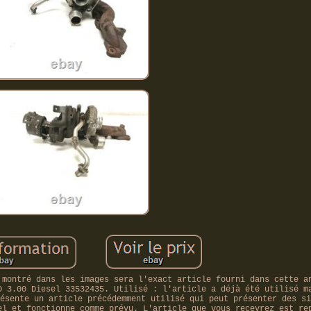
 montré dans les images sera l'exact article fourni dans cette a
D 3.00 Diesel 33532435. Utilisé : l'article a déjà été utilisé m
ésente un article précédemment utilisé qui peut présenter des si
el et fonctionne comme prévu. L'article que vous recevrez est re