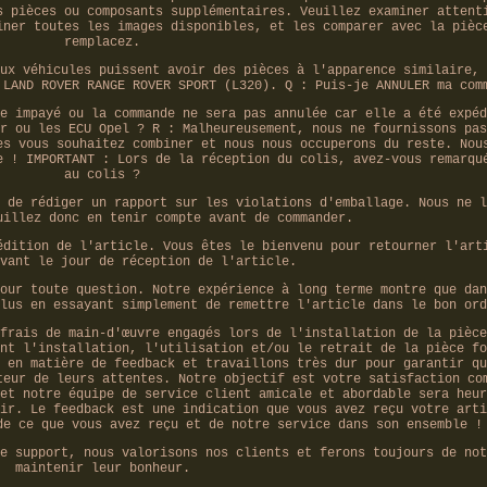
s pièces ou composants supplémentaires. Veuillez examiner attent
iner toutes les images disponibles, et les comparer avec la pièc
remplacez.
ux véhicules puissent avoir des pièces à l'apparence similaire, 
 LAND ROVER RANGE ROVER SPORT (L320). Q : Puis-je ANNULER ma com
e impayé ou la commande ne sera pas annulée car elle a été expéd
r ou les ECU Opel ? R : Malheureusement, nous ne fournissons pas
es vous souhaitez combiner et nous nous occuperons du reste. Nou
e ! IMPORTANT : Lors de la réception du colis, avez-vous remarqu
au colis ?
 de rédiger un rapport sur les violations d'emballage. Nous ne l
uillez donc en tenir compte avant de commander.
édition de l'article. Vous êtes le bienvenu pour retourner l'art
vant le jour de réception de l'article.
our toute question. Notre expérience à long terme montre que dan
lus en essayant simplement de remettre l'article dans le bon ord
frais de main-d'œuvre engagés lors de l'installation de la pièce
nt l'installation, l'utilisation et/ou le retrait de la pièce fo
 en matière de feedback et travaillons très dur pour garantir qu
teur de leurs attentes. Notre objectif est votre satisfaction co
et notre équipe de service client amicale et abordable sera heur
ir. Le feedback est une indication que vous avez reçu votre arti
de ce que vous avez reçu et de notre service dans son ensemble !
e support, nous valorisons nos clients et ferons toujours de not
maintenir leur bonheur.