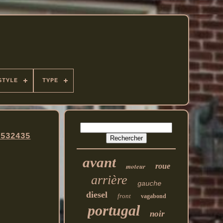
STYLE
TYPE
3532435
avant
moteur
roue
arrière
gauche
diesel
front
vagabond
portugal
noir