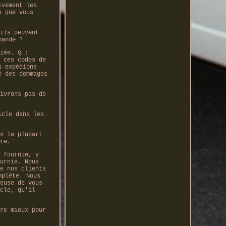
ivement les
e que vous
ils peuvent
mande ?
iée. Q :
 ces codes de
s expédions
é des dommages
ivrons pas de
icle dans les
s la plupart
re.
 fournie, y
urnie. Nous
e nos clients
mplète. Nous
euse de vous
cle, qu'il
re mieux pour