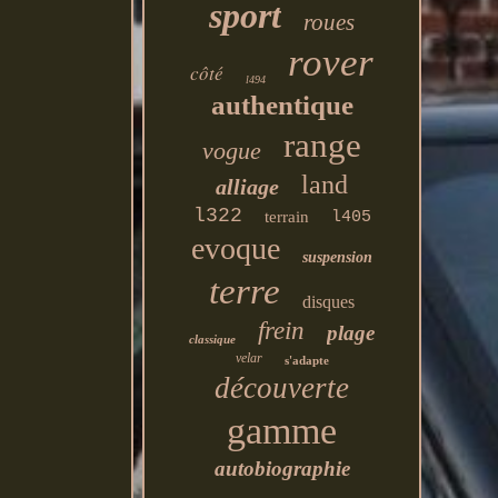
sport
roues
rover
côté
l494
authentique
range
vogue
land
alliage
l322
terrain
l405
evoque
suspension
terre
disques
frein
plage
classique
velar
s'adapte
découverte
gamme
autobiographie