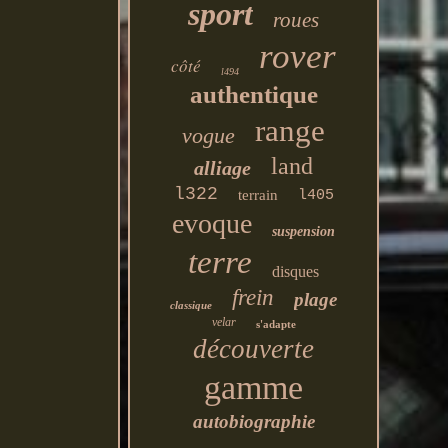
sport
roues
rover
côté
l494
authentique
range
vogue
land
alliage
l322
terrain
l405
evoque
suspension
terre
disques
frein
plage
classique
velar
s'adapte
découverte
gamme
autobiographie