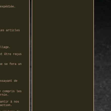
expédiée.
les articles
llage.
nt être reçus
ue se fera un
ssayant de
y compris les
rnie.
antir à nos
action.