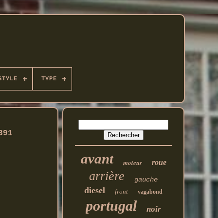
STYLE
TYPE
391
avant
moteur
roue
arrière
gauche
diesel
front
vagabond
portugal
noir