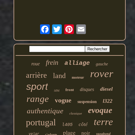
frein
alliage
roue
gauche
rover
arrière
land
moteur
sport
diesel
disques
front
l494
range
vogue
l322
suspension
evoque
authentique
classique
terre
portugal
côté
l405
plage
noir
vagabond
velar
s'adapte