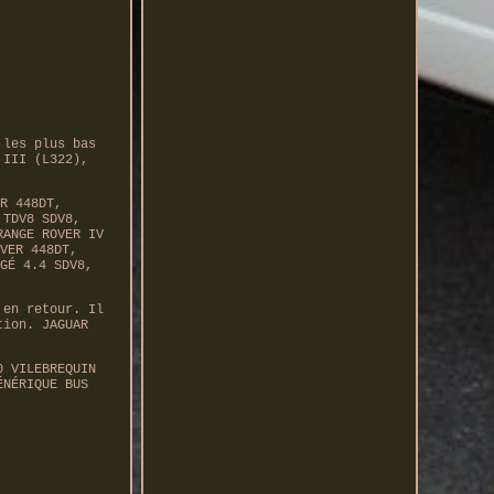
 les plus bas
 III (L322),
R 448DT,
 TDV8 SDV8,
RANGE ROVER IV
VER 448DT,
GÉ 4.4 SDV8,
 en retour. Il
tion. JAGUAR
0 VILEBREQUIN
ÉNÉRIQUE BUS