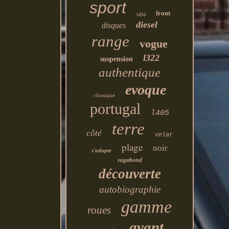
sport
front
l494
diesel
disques
range
vogue
l322
suspension
authentique
evoque
classique
portugal
l405
terre
côté
velar
plage
noir
s'adapte
vagabond
découverte
autobiographie
gamme
roues
avant