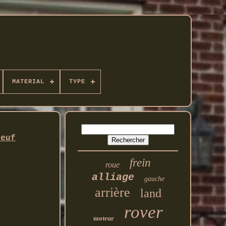
MATERIAL
TYPE
Neuf
frein
roue
alliage
gauche
arrière
land
rover
moteur