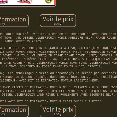
de haute qualité. Profitez d'économies imbattables avec nos prix
DT TDV8 4.4L DIESEL VILEBREQUIN FORGÉ AMÉLIORÉ NEUF. RANGE ROVER
RANGE ROVER IV (L405).
4.4L DIESEL VILEBREQUIN U. 448DT 4.4 TDV8, VILEBREQUIN LAND ROVE
RGÉ LAND ROVER 448DT, VILEBREQUIN FORGÉ 448DT, VILEBREQUIN FORGÉ
E ROVER 4.4 TDV8, VILEBREQUIN FORGÉ RANGE ROVER 448DT, FPT0717. 
 référence : Numéros OE/OEM. 448DT 4.4 TDV8, VILEBREQUIN LAND RO
É LAND ROVER 448DT, VILEBREQUIN FORGÉ TDV8 SDV8, VILEBREQUIN FOR
 4.4 TDV8, VILEBREQUIN FORGÉ RANGE ROVER 448DT, FPT0717.
94). Les emballages ouverts ou endommagés ne seront pas acceptés
e ramassage de ces articles dans les 7 jours suivant la notifica
ILEBREQUIN AVEC KIT DE RÉPARATION MOTEUR LR082722 NEUF.
T AVEC PIÈCES DE RÉPARATION MOTEUR NEUF. CITROEN 2.0 BLUEHDI DW1
UF. PEUGEOT CITROEN JUMPER 2.0DIESEL DW10FUD VILEBREQUIN USÉ & G
 DIESEL VILEBREQUIN LAND ROVER & ROULEMENTS AVEC SEGMENTS NEUF.
NTER AVEC KIT DE RÉPARATION MOTEUR CLASS OM651 2.1 DIESEL.