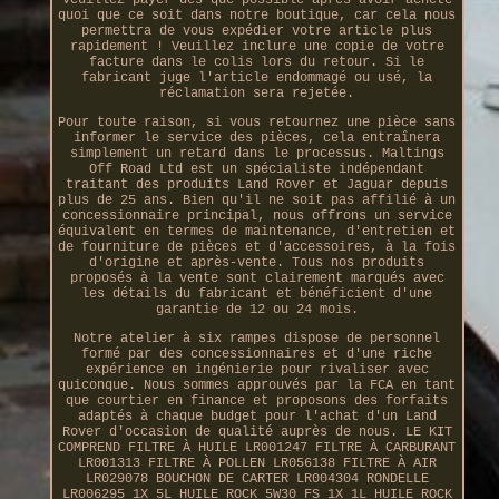
quoi que ce soit dans notre boutique, car cela nous
permettra de vous expédier votre article plus
rapidement ! Veuillez inclure une copie de votre
facture dans le colis lors du retour. Si le
fabricant juge l'article endommagé ou usé, la
réclamation sera rejetée.
Pour toute raison, si vous retournez une pièce sans
informer le service des pièces, cela entraînera
simplement un retard dans le processus. Maltings
Off Road Ltd est un spécialiste indépendant
traitant des produits Land Rover et Jaguar depuis
plus de 25 ans. Bien qu'il ne soit pas affilié à un
concessionnaire principal, nous offrons un service
équivalent en termes de maintenance, d'entretien et
de fourniture de pièces et d'accessoires, à la fois
d'origine et après-vente. Tous nos produits
proposés à la vente sont clairement marqués avec
les détails du fabricant et bénéficient d'une
garantie de 12 ou 24 mois.
Notre atelier à six rampes dispose de personnel
formé par des concessionnaires et d'une riche
expérience en ingénierie pour rivaliser avec
quiconque. Nous sommes approuvés par la FCA en tant
que courtier en finance et proposons des forfaits
adaptés à chaque budget pour l'achat d'un Land
Rover d'occasion de qualité auprès de nous. LE KIT
COMPREND FILTRE À HUILE LR001247 FILTRE À CARBURANT
LR001313 FILTRE À POLLEN LR056138 FILTRE À AIR
LR029078 BOUCHON DE CARTER LR004304 RONDELLE
LR006295 1X 5L HUILE ROCK 5W30 FS 1X 1L HUILE ROCK