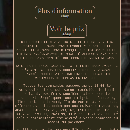
KIT D'ENTRETIEN 2.2 TD4 KIT DE FILTRE 2.2 TD4
S'ADAPTE - RANGE ROVER EVOQUE 2.2 2015. KIT
D'ENTRETIEN RANGE ROVER EVOQUE 2.2 TD4 AVEC HUILE.
FILTRES APRÈS-MARCHE DE QUALITÉ ALLMAKES 4X4 AVEC
HUILE DE ROCK SYNTHÉTIQUE COMPLÈTE PREMIUM 5W30.
1X 5L HUILE ROCK 5W30 FS. 1X 1L HUILE ROCK 5W30 FS.
S'ADAPTE À TOUS LES MODÈLES DIESEL 2.2 AVANT
L'ANNÉE MODÈLE 2017. MALTINGS OFF ROAD LTD
WESTWOODSIDE DONCASTER DN9 2ED.
Toutes les commandes passées après 15h00 le
vendredi ou le samedi seront expédiées le lundi
suivant. Des frais supplémentaires pour le
transport s'appliquent aux : Highlands écossais,
îles, Irlande du Nord, île de Man et autres zones
offshore avec les codes postaux suivants : AB31-38,
AB41-56, BT, FK17-21, G83, GY, HS01-09, IM, IV, JE,
KA27-28, KW0-99, PA20-99, PH15-99, TR21-25, ZE. Le
coût supplémentaire est ajouté à votre commande au
moment du paiement.
Veuillez payer dès que possible après avoir acheté