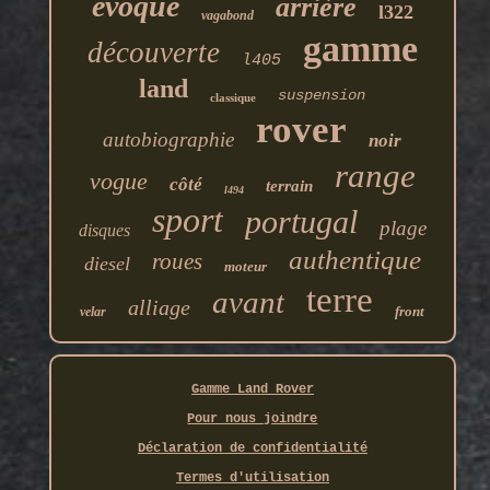
evoque
arrière
l322
vagabond
gamme
découverte
l405
land
suspension
classique
rover
autobiographie
noir
range
vogue
côté
terrain
l494
sport
portugal
plage
disques
authentique
roues
diesel
moteur
terre
avant
alliage
front
velar
Gamme Land Rover
Pour nous joindre
Déclaration de confidentialité
Termes d'utilisation