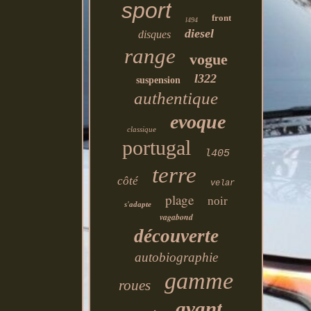
sport
front
l494
diesel
disques
range
vogue
l322
suspension
authentique
evoque
classique
portugal
l405
terre
côté
velar
plage
noir
s'adapte
vagabond
découverte
autobiographie
gamme
roues
avant