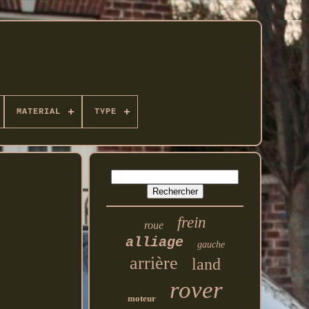
MATERIAL
TYPE
frein
roue
alliage
gauche
arrière
land
rover
moteur