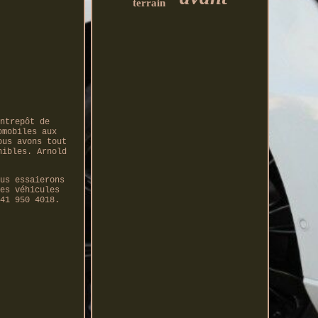
terrain
ntrepôt de
omobiles aux
ous avons tout
nibles. Arnold
us essaierons
es véhicules
41 950 4018.