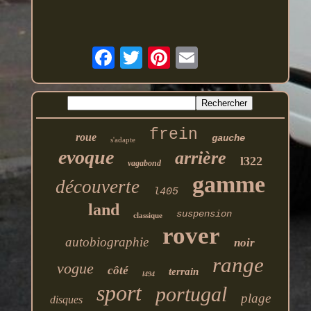
frein
roue
gauche
s'adapte
evoque
arrière
l322
vagabond
gamme
découverte
l405
land
suspension
classique
rover
autobiographie
noir
range
vogue
côté
terrain
l494
sport
portugal
plage
disques