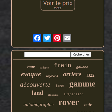
frein
roue
gauche
s'adapte
evoque
arrière
l322
vagabond
gamme
découverte
l405
land
suspension
classique
rover
autobiographie
noir