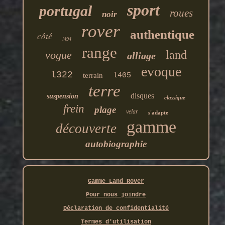
sport
portugal
roues
noir
rover
authentique
côté
l494
range
land
vogue
alliage
evoque
l322
terrain
l405
terre
disques
suspension
classique
frein
plage
velar
s'adapte
gamme
découverte
autobiographie
Gamme Land Rover
Pour nous joindre
Déclaration de confidentialité
Termes d'utilisation