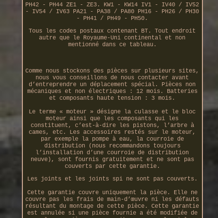
PH42 - PH44 ZE1 - ZE3. KW1 - KW14 IV1 - IV40 / IV52
- IV54 / IV63 PA21 - PA38 / PA80 PH16 - PH26 / PH30
- PH41 / PH49 - PH50.
Tous les codes postaux contenant BT. Tout endroit
autre que le Royaume-Uni continental et non
mentionné dans ce tableau.
Comme nous stockons des pièces sur plusieurs sites,
nous vous conseillons de nous contacter avant
d’entreprendre un déplacement spécial. Pièces non
mécaniques et non électriques : 12 mois. Batteries
et composants haute tension : 3 mois.
Le terme « moteur » désigne la culasse et le bloc
moteur ainsi que les composants qui les
constituent, c’est-à-dire les pistons, l’arbre à
cames, etc. Les accessoires restés sur le moteur,
par exemple la pompe à eau, la courroie de
distribution (nous recommandons toujours
l’installation d’une courroie de distribution
neuve), sont fournis gratuitement et ne sont pas
couverts par cette garantie.
Les joints et les joints spi ne sont pas couverts.
Cette garantie couvre uniquement la pièce. Elle ne
couvre pas les frais de main-d’œuvre ni les défauts
résultant du montage de cette pièce. Cette garantie
est annulée si une pièce fournie a été modifiée de