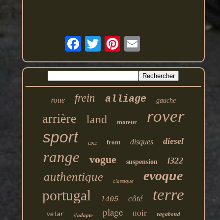
frein
alliage
roue
gauche
rover
arrière
land
moteur
sport
diesel
disques
front
l494
range
vogue
l322
suspension
evoque
authentique
classique
terre
portugal
côté
l405
plage
noir
vagabond
velar
s'adapte