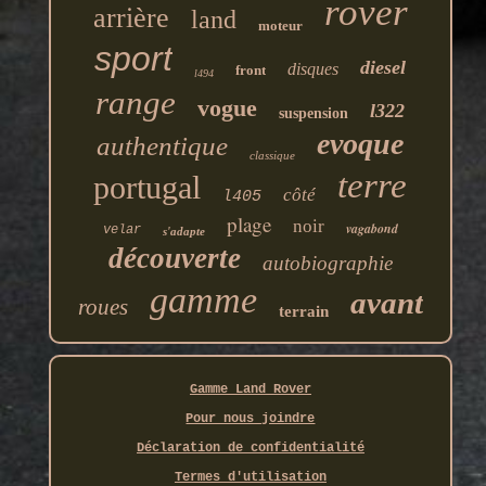
rover
arrière
land
moteur
sport
diesel
disques
front
l494
range
vogue
l322
suspension
evoque
authentique
classique
terre
portugal
côté
l405
plage
noir
vagabond
velar
s'adapte
découverte
autobiographie
gamme
avant
roues
terrain
Gamme Land Rover
Pour nous joindre
Déclaration de confidentialité
Termes d'utilisation