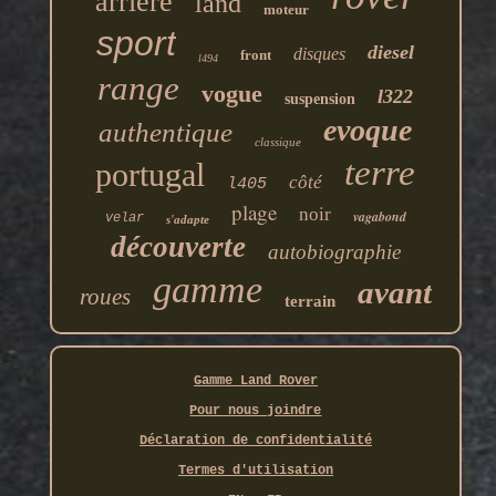
arrière
land
moteur
sport
diesel
disques
front
l494
range
vogue
l322
suspension
evoque
authentique
classique
terre
portugal
côté
l405
plage
noir
vagabond
velar
s'adapte
découverte
autobiographie
gamme
avant
roues
terrain
Gamme Land Rover
Pour nous joindre
Déclaration de confidentialité
Termes d'utilisation