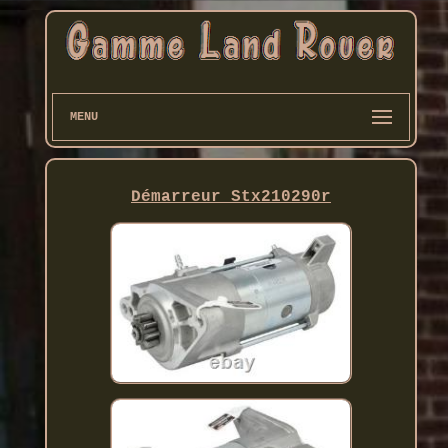
MENU
Démarreur Stx210290r