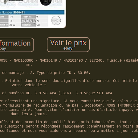
0038 / NAD100380 / NAD10149 / NAD101490 / S27240. Flasque (diamè
mm.
 de montage : 2. Type de prise ID : 30-50.
 : Rotation dans le sens des aiguilles d'une montre. Cet article
votre véhicule ?
 et numéros OE. 3.9 V8 4x4 (L316). 3.9 Vogue SEI 4x4.
er nécessitent une signature. Si vous constatez que le colis que
e formulaire de réclamation ou ne pas l'accepter. NOUS INFORMER 
tre commande A. Pour éviter d'initier un cas d'article impayé, v
dans les 4 jours.
offrant des produits de qualité à des prix imbattables, tout en 
s questions seront répondues rapidement (généralement en moins d
confiance et nous vous aiderons à réparer ou à mettre à jour vot