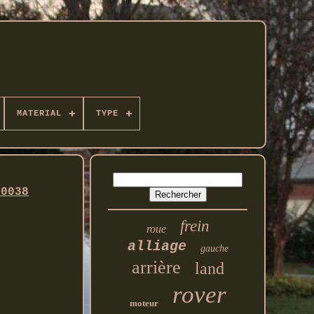
MATERIAL
TYPE
10038
frein
roue
alliage
gauche
arrière
land
rover
moteur