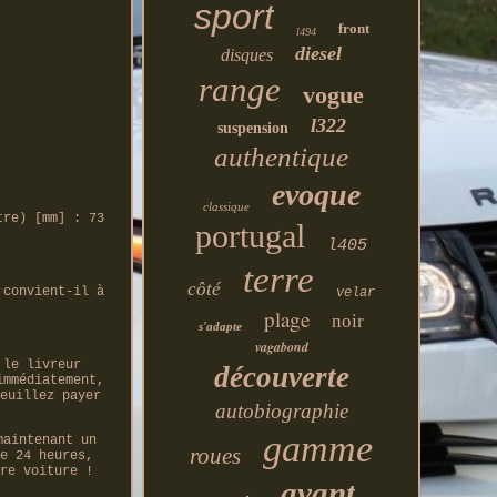
sport
front
l494
diesel
disques
range
vogue
l322
suspension
authentique
evoque
classique
tre) [mm] : 73
portugal
l405
terre
côté
 convient-il à
velar
plage
noir
s'adapte
vagabond
 le livreur
découverte
immédiatement,
euillez payer
autobiographie
gamme
maintenant un
roues
e 24 heures,
re voiture !
avant