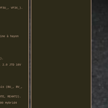
VF3U_, VF3X_).
ine à hayon
).
. 2.0 JTD 16V
sis (BU_, BV_,
HTE, RE4HT2).
00 Hybrid4