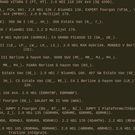
RAND VITARA I (FT, HT). 2.0 HDI 110 16V 4x4 (SQ 420D).
B_, FCH, DH). 2.0 HDi 136 / BlueHDi 136. EXPERT Fourgon (VF3A_, 
i 4x4 (MFRHY). 2.0 D Multijet 179.
E). 308 SW I (4E_, 4H_). 306 Estate Van (N_, 7_).
50 / BlueHDi 150. 2.2 D Multijet 179.
.0 HDi Hybrid4 (0URHCA). C4 GRAND PICASSO II (DA_, DE_).
II (LB_, LP_, LW_, LH_, L3_). 2.0 HDi RXH Hybrid4. MONDEO V Berl
(CE).
 III Berline à hayon Van. 3008 SUV (MC_, MR_, MJ_, M4_).
, MR_, M4_). XSARA Berline à hayon Van (N3_).
 Estate Van (8E_). 2.0 HDi / BlueHDi 160. 407 SW Estate Van (6E_
, 3H_). C5 Estate Van (DE_, RE_). C4 I Berline à hayon Van (LR_)
220.
i 150 4x4. 2.0 HDi (EBRHTBF, EBRHWBF).
I Fourgon (DD_). GALAXY MK II VAN (WA6).
). JUMPY I Fourgon (BS_, BT_, BY_, BZ_). JUMPY I Plateforme/Châs
44, Z_). 2.0 HDi 135 (6DRHRH, 6DRHRE, 6DRHRG, 6DRHRJ).
HD8, RDRHDJ, RDRHR8, RDRHRJ). 2.2 HDi 170 (6D4HTH). 2.2 HDi (RE4
.0 HDi 165 (RDRHHA, RDRHH8). 2.0 HDi (4BRHRH, 4BRHRJ). 2.0 HDi 2
Traction intégrale.