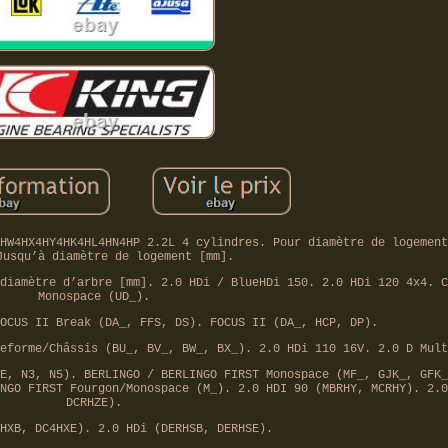
HW4HX4HY4HK4HL4HN4HP 2.2L 4 cylindres. Pour diamètre de logement
Jusqu’à diamètre de logement [mm].
diamètre d’arbre [mm]. 2.0 HDi / BlueHDi 150. 2.0 HDi 120 4x4. C
Monospace (UD_).
OCUS II Break (DA_, FFS, DS). FOCUS II (DA_, HCP, DP).
eforme/Châssis (BU_, BV_, BW_, BX_). 2.0 HDi 110 16V. 2.0 D Mult
E, N3, N5). BERLINGO / BERLINGO FIRST Monospace (MF_, GJK_, GFK_
NGO FIRST Fourgon/Monospace (M_). 2.0 HDI 90 (MBRHY, MCRHY). 2.0
DCRHZE).
HXB, DC4HXE). 2.0 HDi (DERHSB, DERHSE).