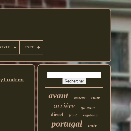
STYLE
TYPE
cylindres
avant
moteur
roue
arrière
gauche
diesel
front
vagabond
portugal
noir