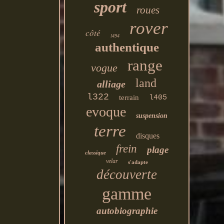
sport
roues
rover
côté
l494
authentique
range
vogue
land
alliage
l322
terrain
l405
evoque
suspension
terre
disques
frein
plage
classique
velar
s'adapte
découverte
gamme
autobiographie