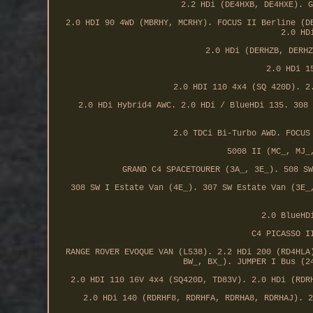
2.2 HDi (DE4HXB, DE4HXE). G
2.0 HDI 90 4WD (MBRHY, MCRHY). FOCUS II Berline (D
2.0 HD
2.0 HDi (DERHZB, DERHZ
2.0 HDi 1
2.0 HDI 110 4x4 (SQ 420D). 2
2.0 HDi Hybrid4 AWC. 2.0 HDi / BlueHDi 135. 308 
2.0 TDCi Bi-Turbo AWD. FOCUS
5008 II (MC_, MJ_
GRAND C4 SPACETOURER (3A_, 3E_). 508 SW
308 SW I Estate Van (4E_). 307 SW Estate Van (3E_
2.0 BlueHD
C4 PICASSO I
RANGE ROVER EVOQUE VAN (L538). 2.2 HDi 200 (RD4HLA
BW_, BX_). JUMPER I Bus (2
2.0 HDI 110 16V 4x4 (SQ420D, TD83V). 2.0 HDi (RDR
2.0 HDi 140 (RDRHF8, RDRHFA, RDRHA8, RDRHAJ). 2