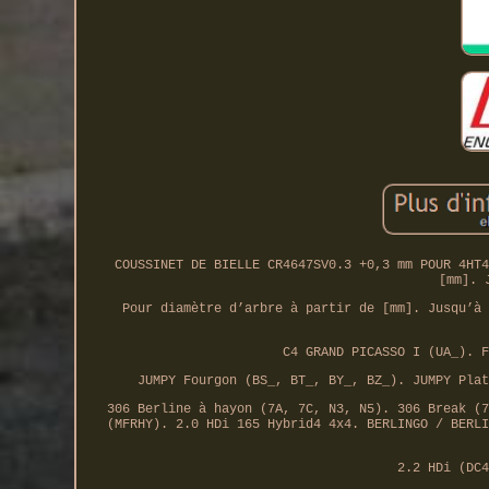
COUSSINET DE BIELLE CR4647SV0.3 +0,3 mm POUR 4HT4
[mm]. 
Pour diamètre d’arbre à partir de [mm]. Jusqu’à 
C4 GRAND PICASSO I (UA_). F
JUMPY Fourgon (BS_, BT_, BY_, BZ_). JUMPY Plat
306 Berline à hayon (7A, 7C, N3, N5). 306 Break (7
(MFRHY). 2.0 HDi 165 Hybrid4 4x4. BERLINGO / BERLI
2.2 HDi (DC4