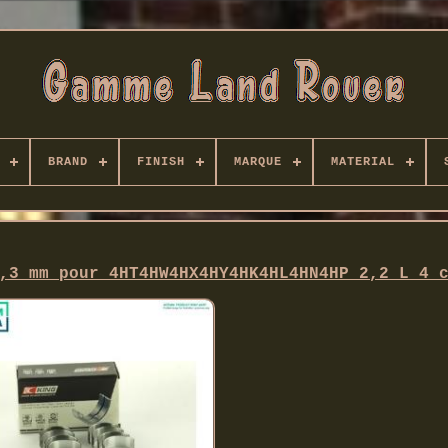
BRAND
FINISH
MARQUE
MATERIAL
,3 mm pour 4HT4HW4HX4HY4HK4HL4HN4HP 2,2 L 4 