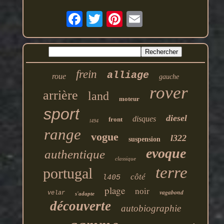
frein
alliage
roue
gauche
rover
arrière
land
moteur
sport
diesel
disques
front
l494
range
vogue
l322
suspension
evoque
authentique
classique
terre
portugal
côté
l405
plage
noir
vagabond
velar
s'adapte
découverte
autobiographie