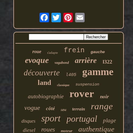
frein
roue
gauche
s'adapte
evoque
arrière
l322
vagabond
gamme
découverte
l405
land
suspension
classique
rover
autobiographie
noir
range
vogue
côté
terrain
l494
sport
portugal
plage
disques
authentique
roues
diesel
moteur