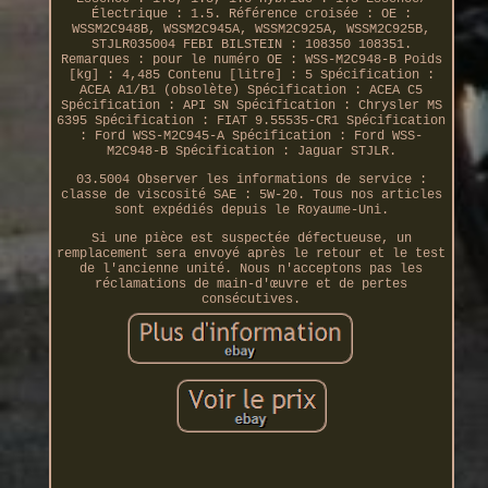
Électrique : 1.5. Référence croisée : OE :
WSSM2C948B, WSSM2C945A, WSSM2C925A, WSSM2C925B,
STJLR035004 FEBI BILSTEIN : 108350 108351.
Remarques : pour le numéro OE : WSS-M2C948-B Poids
[kg] : 4,485 Contenu [litre] : 5 Spécification :
ACEA A1/B1 (obsolète) Spécification : ACEA C5
Spécification : API SN Spécification : Chrysler MS
6395 Spécification : FIAT 9.55535-CR1 Spécification
: Ford WSS-M2C945-A Spécification : Ford WSS-
M2C948-B Spécification : Jaguar STJLR.
03.5004 Observer les informations de service :
classe de viscosité SAE : 5W-20. Tous nos articles
sont expédiés depuis le Royaume-Uni.
Si une pièce est suspectée défectueuse, un
remplacement sera envoyé après le retour et le test
de l'ancienne unité. Nous n'acceptons pas les
réclamations de main-d'œuvre et de pertes
consécutives.