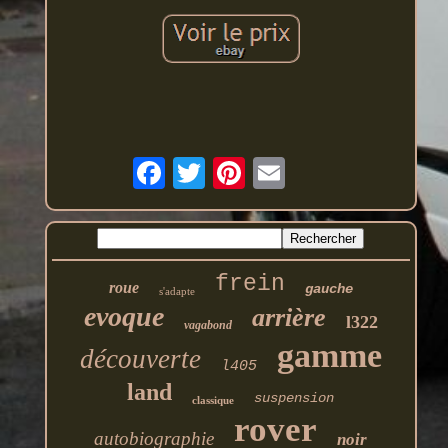
frein
roue
gauche
s'adapte
evoque
arrière
l322
vagabond
gamme
découverte
l405
land
suspension
classique
rover
autobiographie
noir