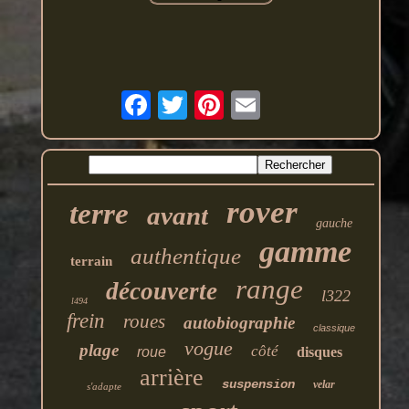
rover
terre
avant
gauche
gamme
authentique
terrain
range
découverte
l322
l494
frein
roues
autobiographie
classique
vogue
plage
côté
roue
disques
arrière
suspension
velar
s'adapte