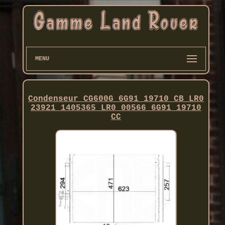
MENU
Condenseur CG600G 6G91 19710 CB LR0
23921 1405365 LR0 00566 6G91 19710
CC