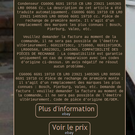
Condenseur CG600G 6G91 19710 CB LR0 23921 1405365
LR0 00566 Cc. La description de cet article a été
traduite automatiquement. CG600G 6G91 19710 CB LR0
23921 1405365 LR0 00566 6G91 19710 cc. Pièce de
rechange de première monte. Il s’agit d’un
remplacement des marques les plus connues : Bosch,
Pierburg, Valeo, etc.
Veuillez demander la facture au moment de la
commande, il ne sera pas possible de l’émettre
ultérieurement. 6G9119710cc, 1710860, 6G9119710CB,
LR000566, LR023921, 1405365. COMPATIBILITÉ DES
PIÈCES DE RECHANGE : La compatibilité est garantie
uniquement en cas de comparaison avec les codes
d’origine ci-dessus. Un avis négatif ne résout
aucun problème.
CG600G 6G91 19710 CB LR0 23921 1405365 LR0 00566
6G91 19710 cc Pièce de rechange de première monte :
il s’agit d’un remplacement des marques les plus
connues : Bosch, Pierburg, Valeo, etc. Demande de
facture : veuillez demander la facture au moment de
la commande, il ne sera pas possible de l’émettre
ultérieurement. Code de pièce d’origine OE/OEM.