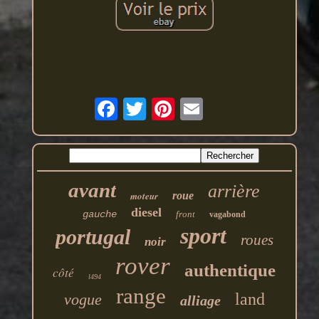
avant
arrière
moteur
roue
diesel
gauche
front
vagabond
sport
portugal
roues
noir
rover
authentique
côté
l494
range
land
vogue
alliage