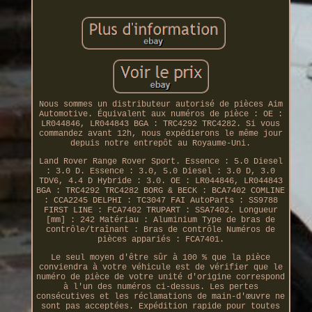
Nous sommes un distributeur autorisé de pièces Aim
Automotive. Équivalent aux numéros de pièce : OE :
LR044846, LR044843 BGA : TRC4292 TRC4282. Si vous
commandez avant 12h, nous expédierons le même jour
depuis notre entrepôt au Royaume-Uni.
Land Rover Range Rover Sport. Essence : 5.0 Diesel
: 3.0 D. Essence : 3.0, 5.0 Diesel : 3.0 D, 3.0
TDV6, 4.4 D Hybride : 3.0. OE : LR044846, LR044843
BGA : TRC4292 TRC4282 BORG & BECK : BCA7402 COMLINE
: CCA2245 DELPHI : TC3047 FAI AutoParts : SS9788
FIRST LINE : FCA7402 TRUPART : SSA7402. Longueur
[mm] : 242 Matériau : Aluminium Type de bras de
contrôle/traînant : Bras de contrôle Numéros de
pièces appariés : FCA7401.
Le seul moyen d'être sûr à 100 % que la pièce
conviendra à votre véhicule est de vérifier que le
numéro de pièce de votre unité d'origine correspond
à l'un des numéros ci-dessus. Les pertes
consécutives et les réclamations de main-d'œuvre ne
sont pas acceptées. Expédition rapide pour toutes