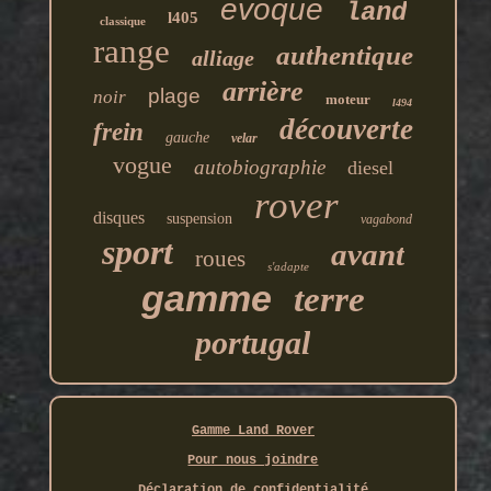
evoque
land
l405
classique
range
authentique
alliage
arrière
plage
noir
moteur
l494
découverte
frein
gauche
velar
vogue
autobiographie
diesel
rover
disques
suspension
vagabond
sport
avant
roues
s'adapte
gamme
terre
portugal
Gamme Land Rover
Pour nous joindre
Déclaration de confidentialité