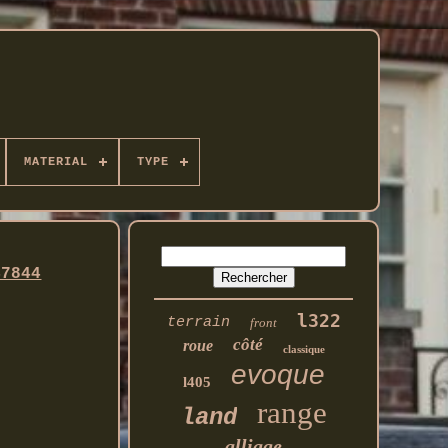
MATERIAL
TYPE
47844
l322
terrain
front
côté
roue
classique
evoque
l405
range
land
alliage