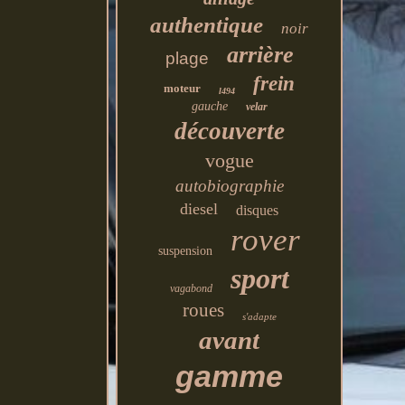
authentique
noir
arrière
plage
frein
moteur
l494
gauche
velar
découverte
vogue
autobiographie
diesel
disques
rover
suspension
sport
vagabond
roues
s'adapte
avant
gamme