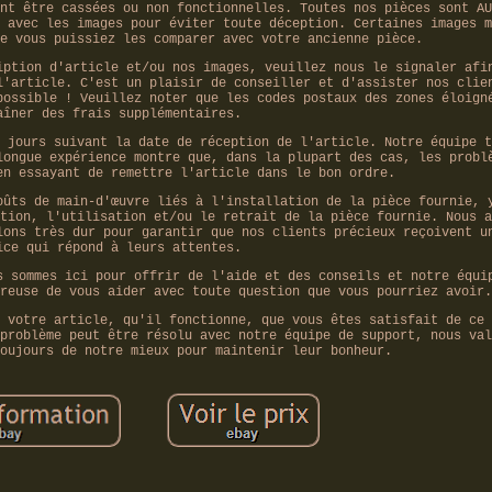
nt être cassées ou non fonctionnelles. Toutes nos pièces sont AU
 avec les images pour éviter toute déception. Certaines images m
e vous puissiez les comparer avec votre ancienne pièce.
iption d'article et/ou nos images, veuillez nous le signaler afi
l'article. C'est un plaisir de conseiller et d'assister nos clie
possible ! Veuillez noter que les codes postaux des zones éloign
aîner des frais supplémentaires.
 jours suivant la date de réception de l'article. Notre équipe t
longue expérience montre que, dans la plupart des cas, les probl
en essayant de remettre l'article dans le bon ordre.
oûts de main-d'œuvre liés à l'installation de la pièce fournie, 
tion, l'utilisation et/ou le retrait de la pièce fournie. Nous a
lons très dur pour garantir que nos clients précieux reçoivent u
ice qui répond à leurs attentes.
s sommes ici pour offrir de l'aide et des conseils et notre équi
reuse de vous aider avec toute question que vous pourriez avoir.
 votre article, qu'il fonctionne, que vous êtes satisfait de ce 
problème peut être résolu avec notre équipe de support, nous val
oujours de notre mieux pour maintenir leur bonheur.