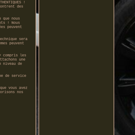
THENTIQUES !
ontrent des
n que nous
nts ! Nous
ées peuvent
echnique sera
èmes peuvent
y compris les
ttachons une
n niveau de
pe de service
que vous avez
orisons nos