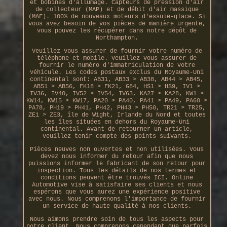
et bobines d'allumage. Capteurs de pression d'air
de collecteur (MAP) et de débit d'air massique
(MAF). 100% de nouveaux moteurs d'essuie-glace. Si
vous avez besoin de vos pièces de manière urgente,
vous pouvez les récupérer dans notre dépôt de
Northampton.
Veuillez vous assurer de fournir votre numéro de
téléphone et mobile. Veuillez vous assurer de
fournir le numéro d'immatriculation de votre
véhicule. Les codes postaux exclus du Royaume-Uni
continental sont: AB31, AB33 > AB38, AB44 > AB45,
AB51 > AB56, FK18 > FK21, G84, HS1 > HS9, IV1 >
IV36, IV40, IV52 > IV54, IV63, KA27 > KA28, KW1 >
KW14, KW15 > KW17, PA20 > PA40, PA41 > PA49, PA60 >
PA78, PH19 > PH41, PH42, PH43 > PH50, TR21 > TR25,
ZE1 > ZE3, île de Wight, Irlande du Nord et toutes
les îles situées en dehors du Royaume-Uni
continental. Avant de retourner un article,
veuillez tenir compte des points suivants.
Pièces neuves non ouvertes et non utilisées. Vous
devez nous informer du retour afin que nous
puissions informer le fabricant de son retour pour
inspection. Tous les détails de nos termes et
conditions peuvent être trouvés ICI. Online
Automotive vise à satisfaire ses clients et nous
espérons que vous aurez une expérience positive
avec nous. Nous comprenons l'importance de fournir
un service de haute qualité à nos clients.
Nous aimons prendre soin de tous les aspects pour
notre client. Nous comprenons cependant que parfois