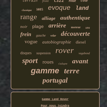
l322
côté
roue
terrain
front
evoque
land
l405
classique
range
authentique
alliage
arrière
plage
noir
moteur
l494
découverte
frein
gauche
velar
vogue
autobiographie
diesel
rover
disques
suspension
vagabond
sport
avant
roues
s'adapte
gamme
terre
portugal
Gamme Land Rover
Pour nous joindre