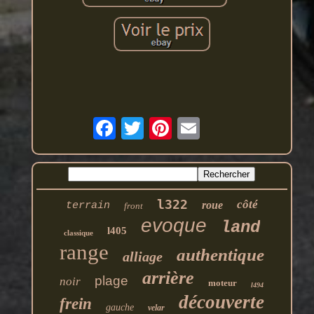
l322
côté
roue
terrain
front
evoque
land
l405
classique
range
authentique
alliage
arrière
plage
noir
moteur
l494
découverte
frein
gauche
velar