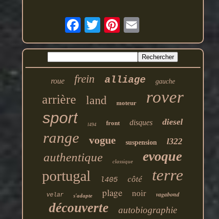
frein
alliage
roue
gauche
rover
arrière
land
moteur
sport
diesel
disques
front
l494
range
vogue
l322
suspension
evoque
authentique
classique
terre
portugal
côté
l405
plage
noir
vagabond
velar
s'adapte
découverte
autobiographie