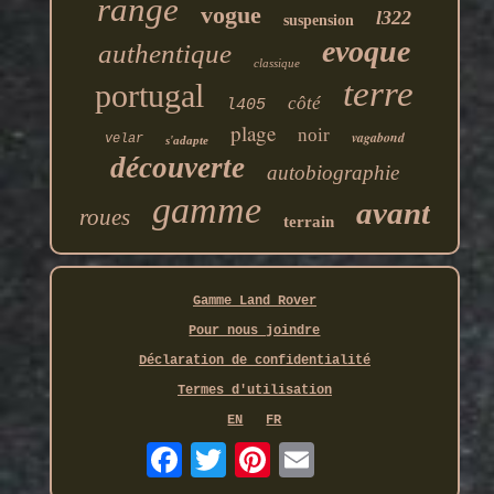
range
vogue
l322
suspension
evoque
authentique
classique
terre
portugal
côté
l405
plage
noir
vagabond
velar
s'adapte
découverte
autobiographie
gamme
avant
roues
terrain
Gamme Land Rover
Pour nous joindre
Déclaration de confidentialité
Termes d'utilisation
EN
FR