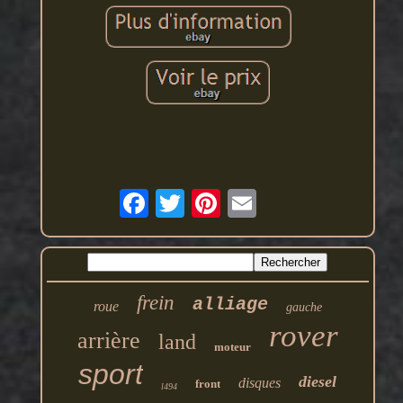
frein
alliage
roue
gauche
rover
arrière
land
moteur
sport
diesel
disques
front
l494