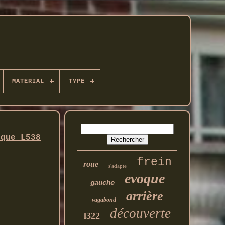
MATERIAL
TYPE
oque L538
frein
roue
s'adapte
evoque
gauche
arrière
vagabond
découverte
l322