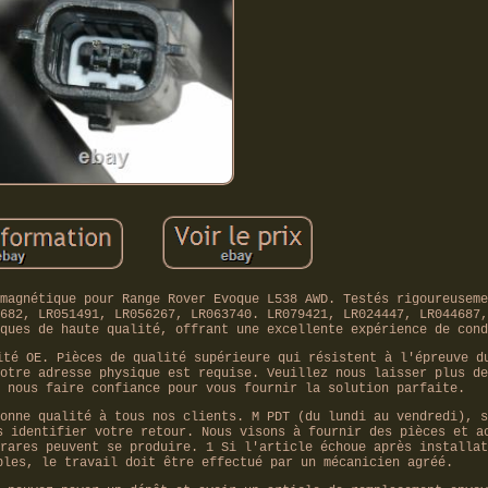
magnétique pour Range Rover Evoque L538 AWD. Testés rigoureuseme
682, LR051491, LR056267, LR063740. LR079421, LR024447, LR044687,
ques de haute qualité, offrant une excellente expérience de cond
ité OE. Pièces de qualité supérieure qui résistent à l'épreuve d
otre adresse physique est requise. Veuillez nous laisser plus de
 nous faire confiance pour vous fournir la solution parfaite.
onne qualité à tous nos clients. M PDT (du lundi au vendredi), s
s identifier votre retour. Nous visons à fournir des pièces et a
rares peuvent se produire. 1 Si l'article échoue après installat
bles, le travail doit être effectué par un mécanicien agréé.