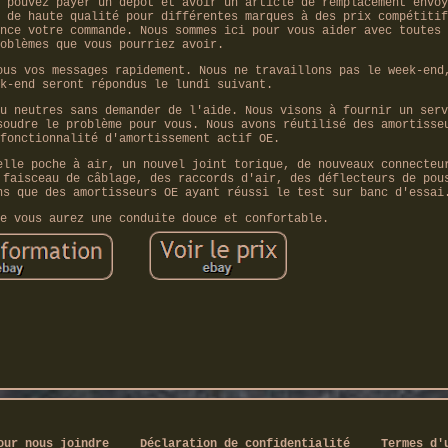
 pouvez payer un dépôt et avoir un article de remplacement envoy
 de haute qualité pour différentes marques à des prix compétitif
nce votre commande. Nous sommes ici pour vous aider avec toutes 
oblèmes que vous pourriez avoir.
ous vos messages rapidement. Nous ne travaillons pas le week-end
k-end seront répondus le lundi suivant.
u neutres sans demander de l'aide. Nous visons à fournir un serv
soudre le problème pour vous. Nous avons réutilisé des amortisse
fonctionnalité d'amortissement actif OE.
elle poche à air, un nouvel joint torique, de nouveaux connecteu
 faisceau de câblage, des raccords d'air, des déflecteurs de pou
ns que des amortisseurs OE ayant réussi le test sur banc d'essai
e vous aurez une conduite douce et confortable.
our nous joindre
Déclaration de confidentialité
Termes d'