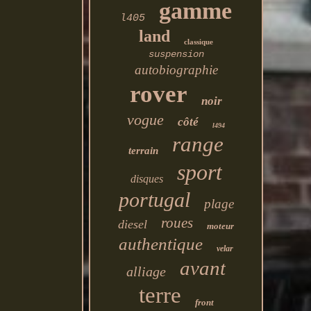
gamme
l405
land
classique
suspension
autobiographie
rover
noir
vogue
côté
l494
range
terrain
sport
disques
portugal
plage
roues
diesel
moteur
authentique
velar
avant
alliage
terre
front