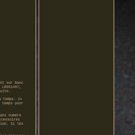
nt sur banc
 LR051497,
uite.
u temps. 2x
 temps pour
ans numéro
ccessoires
ion. Si les