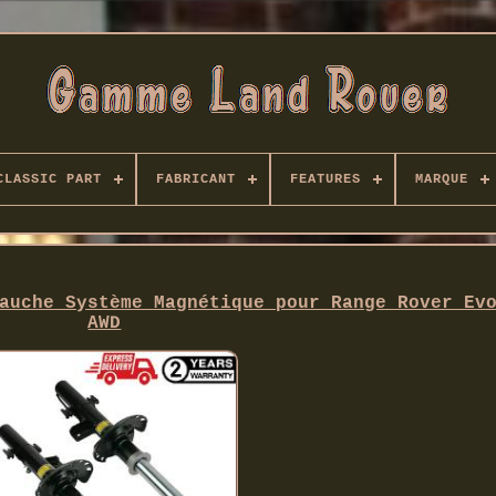
CLASSIC PART
FABRICANT
FEATURES
MARQUE
auche Système Magnétique pour Range Rover Ev
AWD