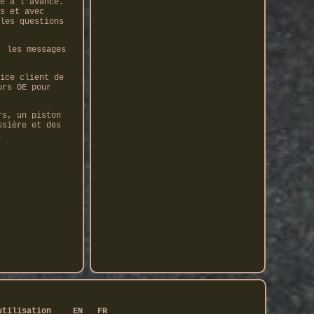
é à l'avance.
s et avec
les questions
, les messages
ice client de
urs OE pour
rs, un piston
ssière et des
.
utilisation
EN
FR