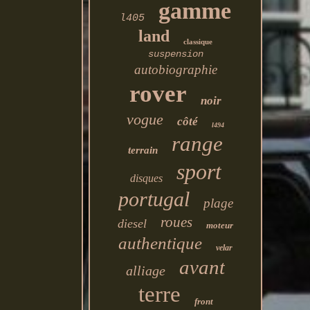
gamme
l405
land
classique
suspension
autobiographie
rover
noir
vogue
côté
l494
range
terrain
sport
disques
portugal
plage
roues
diesel
moteur
authentique
velar
avant
alliage
terre
front