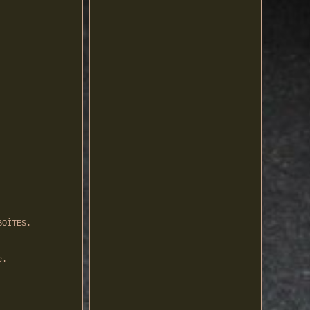
BOÎTES.
e.