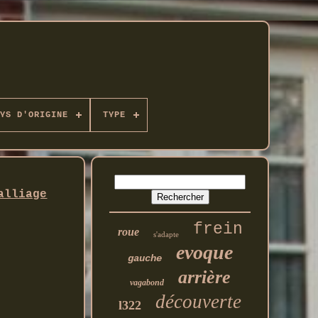
YS D'ORIGINE
TYPE
alliage
frein
roue
s'adapte
evoque
gauche
arrière
vagabond
découverte
l322