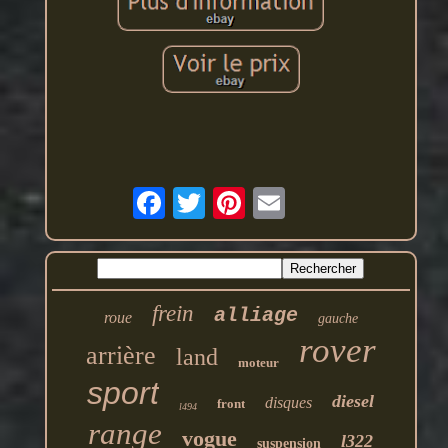
frein
alliage
roue
gauche
rover
arrière
land
moteur
sport
diesel
disques
front
l494
range
vogue
l322
suspension