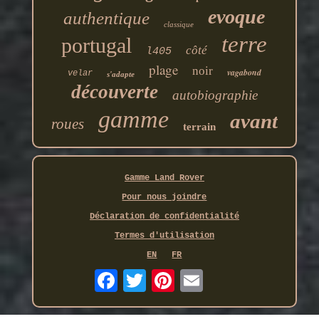
evoque
authentique
classique
terre
portugal
côté
l405
plage
noir
vagabond
velar
s'adapte
découverte
autobiographie
gamme
avant
roues
terrain
Gamme Land Rover
Pour nous joindre
Déclaration de confidentialité
Termes d'utilisation
EN
FR