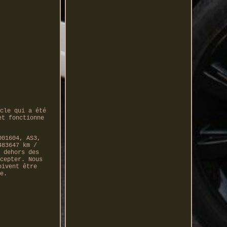
cle qui a été
et fonctionne
001604, AS3,
483647 km /
 dehors des
cepter. Nous
oivent être
e.