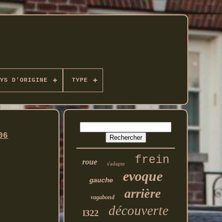
YS D'ORIGINE
TYPE
06
frein
roue
s'adapte
evoque
gauche
arrière
vagabond
découverte
l322