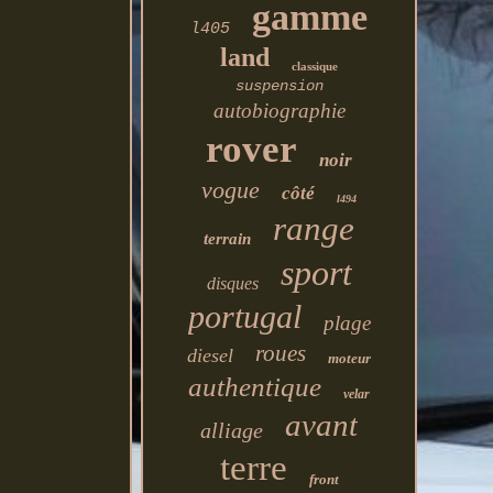
gamme
l405
land
classique
suspension
autobiographie
rover
noir
vogue
côté
l494
range
terrain
sport
disques
portugal
plage
roues
diesel
moteur
authentique
velar
avant
alliage
terre
front