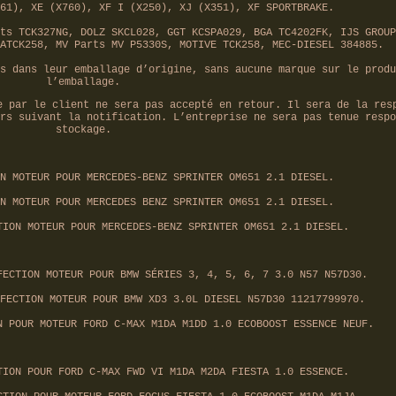
61), XE (X760), XF I (X250), XJ (X351), XF SPORTBRAKE.
ts TCK327NG, DOLZ SKCL028, GGT KCSPA029, BGA TC4202FK, IJS GROUP
ATCK258, MV Parts MV P5330S, MOTIVE TCK258, MEC-DIESEL 384885.
s dans leur emballage d’origine, sans aucune marque sur le produ
l’emballage.
e par le client ne sera pas accepté en retour. Il sera de la res
rs suivant la notification. L’entreprise ne sera pas tenue respo
stockage.
N MOTEUR POUR MERCEDES-BENZ SPRINTER OM651 2.1 DIESEL.
N MOTEUR POUR MERCEDES BENZ SPRINTER OM651 2.1 DIESEL.
TION MOTEUR POUR MERCEDES-BENZ SPRINTER OM651 2.1 DIESEL.
FECTION MOTEUR POUR BMW SÉRIES 3, 4, 5, 6, 7 3.0 N57 N57D30.
FECTION MOTEUR POUR BMW XD3 3.0L DIESEL N57D30 11217799970.
N POUR MOTEUR FORD C-MAX M1DA M1DD 1.0 ECOBOOST ESSENCE NEUF.
TION POUR FORD C-MAX FWD VI M1DA M2DA FIESTA 1.0 ESSENCE.