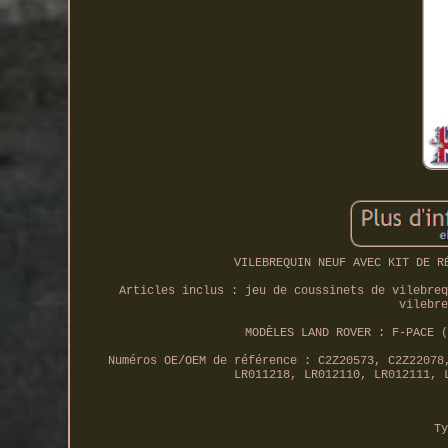
VILEBREQUIN NEUF AVEC KIT DE R
Articles inclus : jeu de coussinets de vilebreq
vilebre
MODÈLES LAND ROVER : F-PACE (
Numéros OE/OEM de référence : C2Z20573, C2Z22078
LR011218, LR012110, LR012111, 
Ty