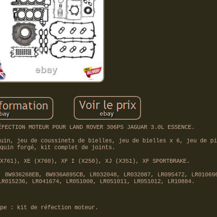
ÉFECTION MOTEUR POUR LAND ROVER 306PS JAGUAR 3.0L ESSENCE.
uin, jeu de coussinets de bielles, jeu de bielles x 6, jeu de pi
quin forgé, kit complet de joints.
X761), XE (X760), XF I (X250), XJ (X351), XF SPORTBRAKE.
, 8W936268EB, 8W936A895CB, LR032048, LR032087, LR095472, LR01069
LR015236, LR041674, LR051008, LR051011, LR051012, LR10884.
pe : kit de réfection moteur.