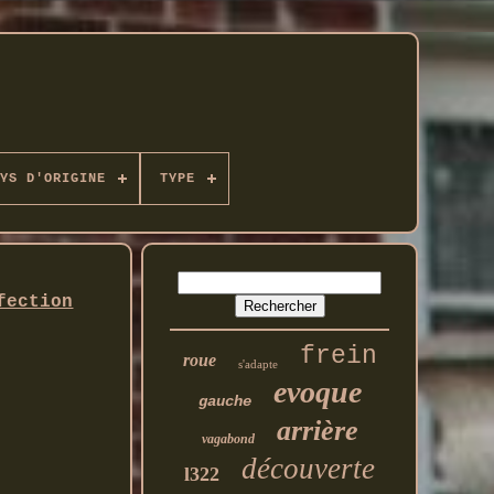
YS D'ORIGINE
TYPE
fection
frein
roue
s'adapte
evoque
gauche
arrière
vagabond
découverte
l322