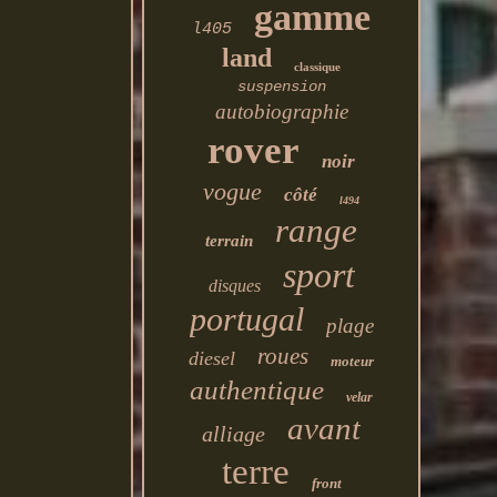
gamme
l405
land
classique
suspension
autobiographie
rover
noir
vogue
côté
l494
range
terrain
sport
disques
portugal
plage
roues
diesel
moteur
authentique
velar
avant
alliage
terre
front