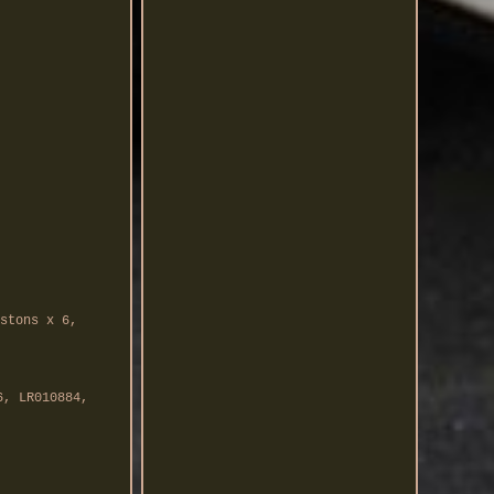
stons x 6,
6, LR010884,