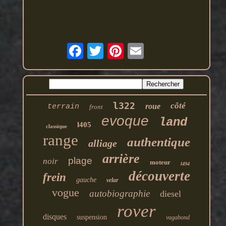
l322
côté
roue
terrain
front
evoque
land
l405
classique
range
authentique
alliage
arrière
plage
noir
moteur
l494
découverte
frein
gauche
velar
vogue
autobiographie
diesel
rover
disques
suspension
vagabond