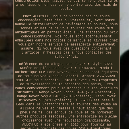
construction plus faible, ce qui le rend plus sujet
à se fissurer en cas de rencontre avec des nids de
poule.
Chez ALLOYHUB, nous ne vendons pas de roues
endommagées, fissurées ou voilées et, avec notre
nouvelle installation de revêtement en poudre, nous
sommes en mesure de vous fournir des roues OEM
authentiques en parfait état à une fraction du prix
concessionnaire. Nos roues sont soigneusement
emballées dans nos boîtes de marque et livrées chez
vous par notre service de messagerie entièrement
assuré. Si vous avez des questions concernant
l'article, n'hésitez pas à nous contacter dès
aujourd'hui.
Référence du catalogue Land Rover : Style 5020.
Numéro de pièce Land Rover : LR044848. Produit
authentique OEM Land Rover. Les roues sont équipées
de tout nouveaux pneus General Grabber 255/55R20
110H AT3 tout-terrain. Complet avec TPMS (capteurs
de surveillance de la pression des pneus). Ces
roues conviennent pour le montage sur les véhicules
suivants : Range Rover Sport L494 (2013-présent),
Range Rover Vogue L405 (2013-présent), Land Rover
Discovery 5 (2017-présent). ALLOYHUB est basé à
Leek dans le Staffordshire et fournit des roues en
alliage neuves et remises à neuf ainsi que des
pneus neufs, des écrous de roue et de nombreux
autres produits associés. Une entreprise en pleine
croissance avec une réputation grandissante,
ALLOYHUB a été créée en 2013 pour fournir au
secteur automobile des roues OEM authentiques,