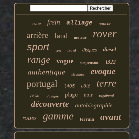
frein
alliage
roue
gauche
rover
arrière
land
moteur
sport
diesel
disques
front
l494
range
vogue
l322
suspension
evoque
authentique
classique
terre
portugal
côté
l405
plage
noir
vagabond
velar
s'adapte
découverte
autobiographie
gamme
avant
roues
terrain