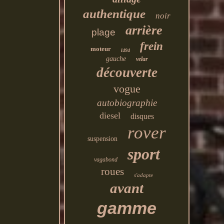
authentique
noir
arrière
plage
frein
moteur
l494
gauche
velar
découverte
vogue
autobiographie
diesel
disques
rover
suspension
sport
vagabond
roues
s'adapte
avant
gamme