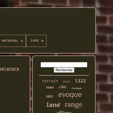
MATERIAL
TYPE
pérature
l322
terrain
front
côté
roue
classique
evoque
l405
range
land
alliage