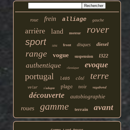
frein
alliage
roue
gauche
rover
arrière
land
moteur
sport
diesel
disques
front
l494
range
vogue
l322
suspension
evoque
authentique
classique
terre
portugal
côté
l405
plage
noir
vagabond
velar
s'adapte
découverte
autobiographie
gamme
avant
roues
terrain