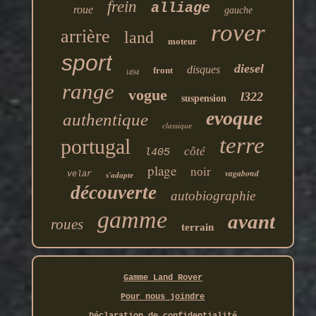
frein
alliage
roue
gauche
rover
arrière
land
moteur
sport
diesel
disques
front
l494
range
vogue
l322
suspension
evoque
authentique
classique
terre
portugal
côté
l405
plage
noir
vagabond
velar
s'adapte
découverte
autobiographie
gamme
avant
roues
terrain
Gamme Land Rover
Pour nous joindre
Déclaration de confidentialité