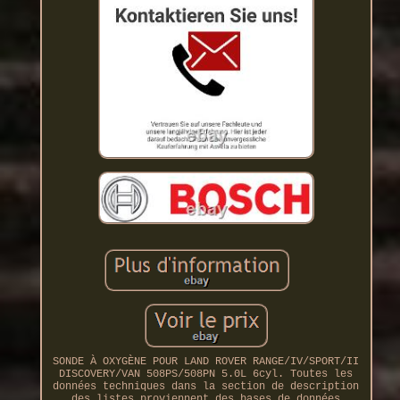
SONDE À OXYGÈNE POUR LAND ROVER RANGE/IV/SPORT/II
DISCOVERY/VAN 508PS/508PN 5.0L 6cyl. Toutes les
données techniques dans la section de description
des listes proviennent des bases de données