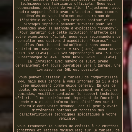
techniques des fabricants officiels. Nous vous
recommandons toujours de vérifier l'ajustement avec
notre support dédié avant d'acheter. Nous sommes
désolés de vous informer que en raison de
l'épidémie de virus, des retards postaux et des
blocages imprévus peuvent survenir pour les
commandes avec la méthode d'expédition "Economy".
Pour garantir que cette situation n'affecte pas
votre expérience d'achat, nous vous recommandons de
consulter nos options d'expédition "Express", car
elles fonctionnent actuellement sans aucune
restriction. RANGE ROVER IV SUV (L405). RANGE ROVER
SPORT SUV (L494). 5.0 SVR Supercharged 4x4. 5.0 SVR
Supercharged V8 4x4. RANGE ROVER SPORT II (L494).
La livraison avec numéro de suivi prend
généralement 4-7 jours ouvrables vers l'Europe. Une
livraison par DHL est possible.
Vous pouvez utiliser le tableau de compatibilité
YMM, mais nous tenons à vous informer qu'il a été
créé uniquement comme guide général. En cas de
doute, de questions sur l'équipement ou d'autres
demandes, veuillez contacter le support technique
d'Elart. Il est extrêmement important de fournir le
code VIN et des informations détaillées sur le
véhicule dans votre demande, car il peut y avoir
différentes options en fonction des
caractéristiques techniques spécifiques à votre
véhicule.
Vous trouverez le numéro de châssis à 17 chiffres
(chiffres et lettres majuscules) sur le tableau de