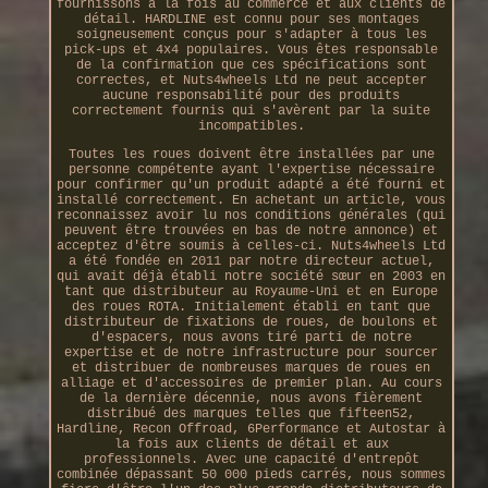
fournissons à la fois au commerce et aux clients de
détail. HARDLINE est connu pour ses montages
soigneusement conçus pour s'adapter à tous les
pick-ups et 4x4 populaires. Vous êtes responsable
de la confirmation que ces spécifications sont
correctes, et Nuts4wheels Ltd ne peut accepter
aucune responsabilité pour des produits
correctement fournis qui s'avèrent par la suite
incompatibles.
Toutes les roues doivent être installées par une
personne compétente ayant l'expertise nécessaire
pour confirmer qu'un produit adapté a été fourni et
installé correctement. En achetant un article, vous
reconnaissez avoir lu nos conditions générales (qui
peuvent être trouvées en bas de notre annonce) et
acceptez d'être soumis à celles-ci. Nuts4wheels Ltd
a été fondée en 2011 par notre directeur actuel,
qui avait déjà établi notre société sœur en 2003 en
tant que distributeur au Royaume-Uni et en Europe
des roues ROTA. Initialement établi en tant que
distributeur de fixations de roues, de boulons et
d'espacers, nous avons tiré parti de notre
expertise et de notre infrastructure pour sourcer
et distribuer de nombreuses marques de roues en
alliage et d'accessoires de premier plan. Au cours
de la dernière décennie, nous avons fièrement
distribué des marques telles que fifteen52,
Hardline, Recon Offroad, 6Performance et Autostar à
la fois aux clients de détail et aux
professionnels. Avec une capacité d'entrepôt
combinée dépassant 50 000 pieds carrés, nous sommes