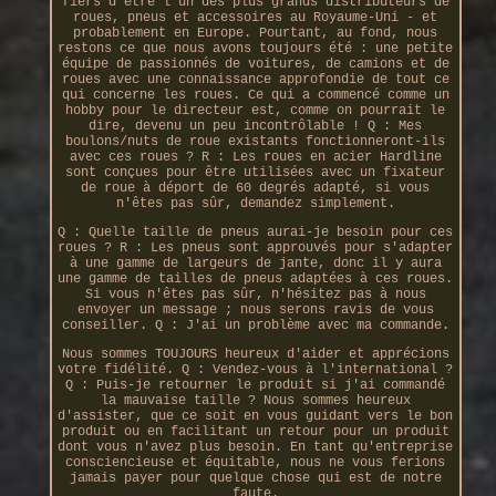
fiers d'être l'un des plus grands distributeurs de
roues, pneus et accessoires au Royaume-Uni - et
probablement en Europe. Pourtant, au fond, nous
restons ce que nous avons toujours été : une petite
équipe de passionnés de voitures, de camions et de
roues avec une connaissance approfondie de tout ce
qui concerne les roues. Ce qui a commencé comme un
hobby pour le directeur est, comme on pourrait le
dire, devenu un peu incontrôlable ! Q : Mes
boulons/nuts de roue existants fonctionneront-ils
avec ces roues ? R : Les roues en acier Hardline
sont conçues pour être utilisées avec un fixateur
de roue à déport de 60 degrés adapté, si vous
n'êtes pas sûr, demandez simplement.
Q : Quelle taille de pneus aurai-je besoin pour ces
roues ? R : Les pneus sont approuvés pour s'adapter
à une gamme de largeurs de jante, donc il y aura
une gamme de tailles de pneus adaptées à ces roues.
Si vous n'êtes pas sûr, n'hésitez pas à nous
envoyer un message ; nous serons ravis de vous
conseiller. Q : J'ai un problème avec ma commande.
Nous sommes TOUJOURS heureux d'aider et apprécions
votre fidélité. Q : Vendez-vous à l'international ?
Q : Puis-je retourner le produit si j'ai commandé
la mauvaise taille ? Nous sommes heureux
d'assister, que ce soit en vous guidant vers le bon
produit ou en facilitant un retour pour un produit
dont vous n'avez plus besoin. En tant qu'entreprise
consciencieuse et équitable, nous ne vous ferions
jamais payer pour quelque chose qui est de notre
faute.