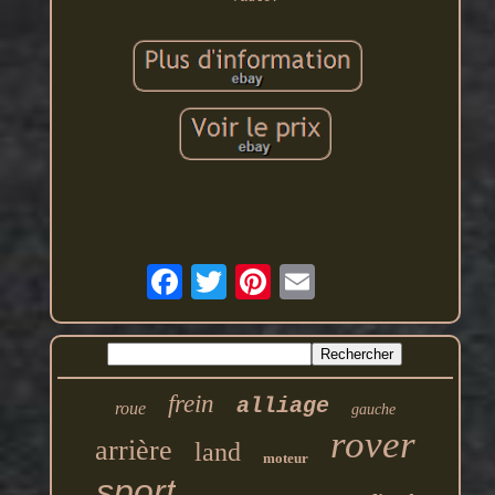
frein
alliage
roue
gauche
rover
arrière
land
moteur
sport