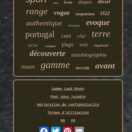
diesel
disques
front
l494
range
vogue
l322
suspension
evoque
authentique
classique
terre
portugal
côté
l405
plage
noir
vagabond
velar
s'adapte
découverte
autobiographie
gamme
avant
roues
terrain
Gamme Land Rover
Pour nous joindre
Déclaration de confidentialité
Termes d'utilisation
EN
FR