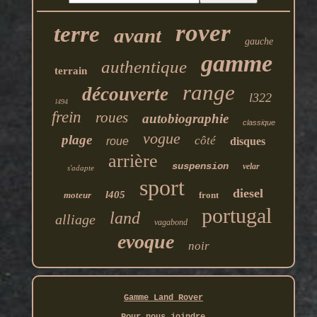
rover
terre
avant
gauche
gamme
authentique
terrain
range
découverte
l322
l494
frein
roues
autobiographie
classique
vogue
plage
côté
roue
disques
arrière
suspension
velar
s'adapte
sport
diesel
l405
moteur
front
portugal
land
alliage
vagabond
evoque
noir
Gamme Land Rover