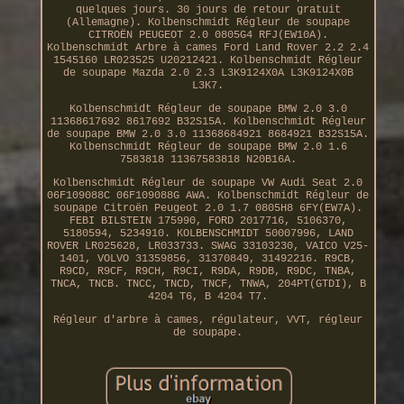
quelques jours. 30 jours de retour gratuit
(Allemagne). Kolbenschmidt Régleur de soupape
CITROËN PEUGEOT 2.0 0805G4 RFJ(EW10A).
Kolbenschmidt Arbre à cames Ford Land Rover 2.2 2.4
1545160 LR023525 U20212421. Kolbenschmidt Régleur
de soupape Mazda 2.0 2.3 L3K9124X0A L3K9124X0B
L3K7.
Kolbenschmidt Régleur de soupape BMW 2.0 3.0
11368617692 8617692 B32S15A. Kolbenschmidt Régleur
de soupape BMW 2.0 3.0 11368684921 8684921 B32S15A.
Kolbenschmidt Régleur de soupape BMW 2.0 1.6
7583818 11367583818 N20B16A.
Kolbenschmidt Régleur de soupape VW Audi Seat 2.0
06F109088C 06F109088G AWA. Kolbenschmidt Régleur de
soupape Citroën Peugeot 2.0 1.7 0805H8 6FY(EW7A).
FEBI BILSTEIN 175990, FORD 2017716, 5106370,
5180594, 5234910. KOLBENSCHMIDT 50007996, LAND
ROVER LR025628, LR033733. SWAG 33103230, VAICO V25-
1401, VOLVO 31359856, 31370849, 31492216. R9CB,
R9CD, R9CF, R9CH, R9CI, R9DA, R9DB, R9DC, TNBA,
TNCA, TNCB. TNCC, TNCD, TNCF, TNWA, 204PT(GTDI), B
4204 T6, B 4204 T7.
Régleur d'arbre à cames, régulateur, VVT, régleur
de soupape.