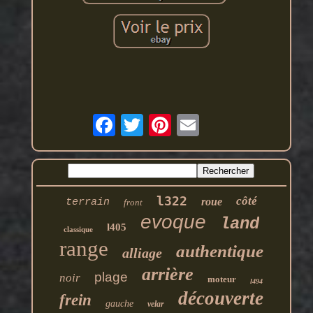
l322
côté
roue
terrain
front
evoque
land
l405
classique
range
authentique
alliage
arrière
plage
noir
moteur
l494
découverte
frein
gauche
velar