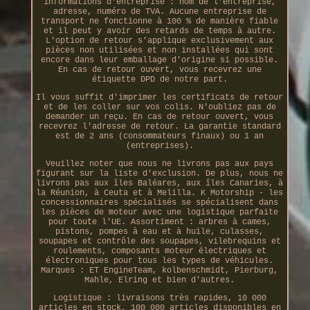
informations d'entreprise : nom de l'entreprise,
adresse, numéro de TVA. Aucune entreprise de
transport ne fonctionne à 100 % de manière fiable
et il peut y avoir des retards de temps à autre.
L'option de retour s'applique exclusivement aux
pièces non utilisées et non installées qui sont
encore dans leur emballage d'origine si possible.
En cas de retour ouvert, vous recevrez une
étiquette DPD de notre part.
Il vous suffit d'imprimer les certificats de retour
et de les coller sur vos colis. N'oubliez pas de
demander un reçu. En cas de retour ouvert, vous
recevrez l'adresse de retour. La garantie standard
est de 2 ans (consommateurs finaux) ou 1 an
(entreprises).
Veuillez noter que nous ne livrons pas aux pays
figurant sur la liste d'exclusion. De plus, nous ne
livrons pas aux îles Baléares, aux îles Canaries, à
la Réunion, à Ceuta et à Melilla. K Motorship - les
concessionnaires spécialisés se spécialisent dans
les pièces de moteur avec une logistique parfaite
pour toute l'UE. Assortiment : arbres à cames,
pistons, pompes à eau et à huile, culasses,
soupapes et contrôle des soupapes, vilebrequins et
roulements, composants moteur électriques et
électroniques pour tous les types de véhicules.
Marques : ET EngineTeam, kolbenschmidt, Pierburg,
Mahle, Elring et bien d'autres.
Logistique : livraisons très rapides, 10 000
articles en stock, 100 000 articles disponibles en