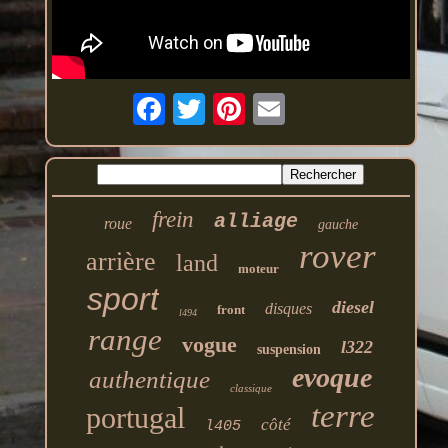
frein
alliage
roue
gauche
rover
arrière
land
moteur
sport
diesel
disques
front
l494
range
vogue
l322
suspension
evoque
authentique
classique
terre
portugal
côté
l405