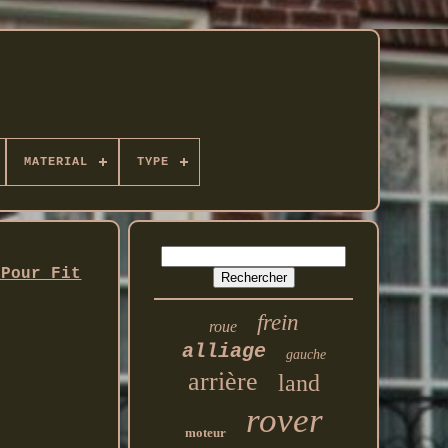
MATERIAL
TYPE
 Pour Fit
frein
roue
alliage
gauche
arrière
land
rover
moteur