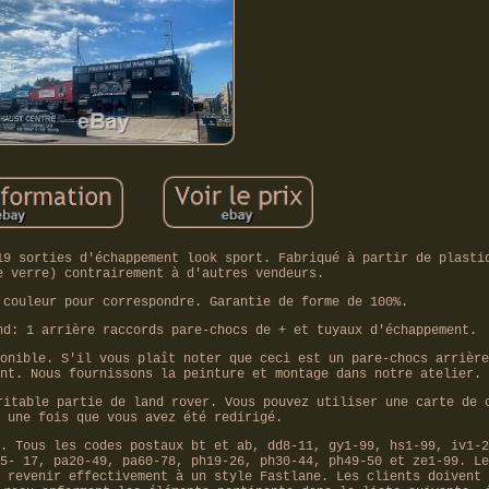
19 sorties d'échappement look sport. Fabriqué à partir de plasti
e verre) contrairement à d'autres vendeurs.
 couleur pour correspondre. Garantie de forme de 100%.
nd: 1 arrière raccords pare-chocs de + et tuyaux d'échappement.
onible. S'il vous plaît noter que ceci est un pare-chocs arrière
nt. Nous fournissons la peinture et montage dans notre atelier.
ritable partie de land rover. Vous pouvez utiliser une carte de 
 une fois que vous avez été redirigé.
. Tous les codes postaux bt et ab, dd8-11, gy1-99, hs1-99, iv1-2
5- 17, pa20-49, pa60-78, ph19-26, ph30-44, ph49-50 et ze1-99. Le
 revenir effectivement à un style Fastlane. Les clients doivent 