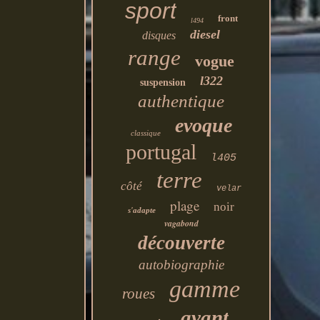
sport
front
l494
diesel
disques
range
vogue
l322
suspension
authentique
evoque
classique
portugal
l405
terre
côté
velar
plage
noir
s'adapte
vagabond
découverte
autobiographie
gamme
roues
avant