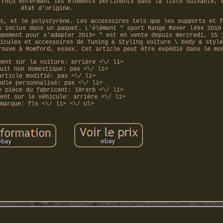
 reçu enfermant les éléments pertinents dans la liste suivante, 
état d'origine.
s, et le polystyrène. Les accessoires tels que les supports et f
s inclus dans un paquet. L'élément " sport Range Rover l494 2019
ppement pour s'adapter 2013+ " est en vente depuis mercredi, 15 
icules et accessoires de Tuning & Styling voiture \ body & style
rouve à Romford, essex. Cet article peut être expédié dans le mo
ment sur la voiture: arrière <\/ li>
uit non domestique: pas <\/ li>
article modifié: pas <\/ li>
ndle personnalisé: pas <\/ li>
e pièce du fabricant: 18rsrb <\/ li>
ent sur le véhicule: arrière <\/ li>
marque: fls <\/ li> <\/ Ul>