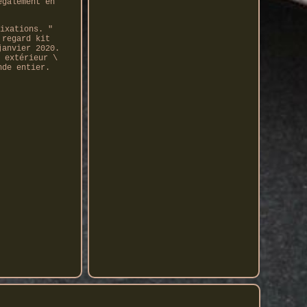
également en
ixations. "
 regard kit
janvier 2020.
 extérieur \
nde entier.