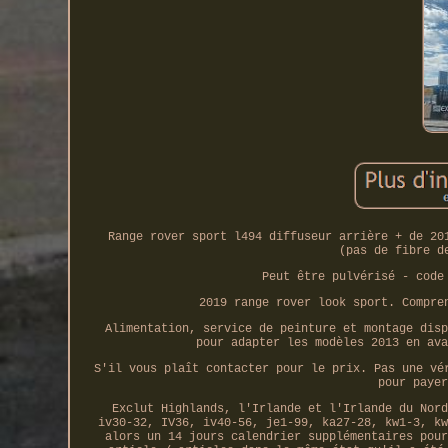
Range rover sport l494 diffuseur arrière + de 20
(pas de fibre d
Peut être pulvérisé - code
2019 range rover look sport. Compre
Alimentation, service de peinture et montage disp
pour adapter les modèles 2013 en ava
S'il vous plaît contacter pour le prix. Pas une vé
pour payer
Exclut Highlands, l'Irlande et l'Irlande du Nord
iv30-32, IV36, iv40-56, je1-99, ka27-28, kw1-3, kw
alors un 14 jours calendrier supplémentaires pour