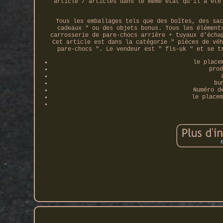
article / articles dans le même état qu'il a été
Tous les emballages tels que des boîtes, des sac
cadeaux " ou des objets bonus. Tous les élément
carrosserie de pare-chocs arrière + tuyaux d'écha
Cet article est dans la catégorie " pièces de véh
pare-chocs ". Le vendeur est " fls-uk " et se t
le place
prod
bu
Numéro d
le placem