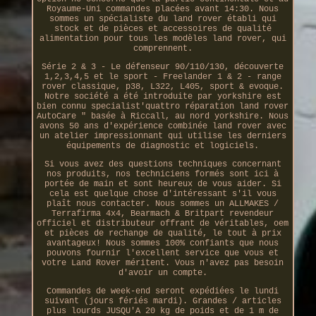
Royaume-Uni commandes placées avant 14:30. Nous
sommes un spécialiste du land rover établi qui
stock et de pièces et accessoires de qualité
alimentation pour tous les modèles land rover, qui
comprennent.
Série 2 & 3 - Le défenseur 90/110/130, découverte
1,2,3,4,5 et le sport - Freelander 1 & 2 - range
rover classique, p38, L322, L405, sport & evoque.
Notre société a été introduite par yorkshire est
bien connu specialist'quattro réparation land rover
AutoCare " basée à Riccall, au nord yorkshire. Nous
avons 50 ans d'expérience combinée land rover avec
un atelier impressionnant qui utilise les derniers
équipements de diagnostic et logiciels.
Si vous avez des questions techniques concernant
nos produits, nos techniciens formés sont ici à
portée de main et sont heureux de vous aider. Si
cela est quelque chose d'intéressant s'il vous
plaît nous contacter. Nous sommes un ALLMAKES /
Terrafirma 4x4, Bearmach & Britpart revendeur
officiel et distributeur offrant de véritables, oem
et pièces de rechange de qualité, le tout à prix
avantageux! Nous sommes 100% confiants que nous
pouvons fournir l'excellent service que vous et
votre Land Rover méritent. Vous n'avez pas besoin
d'avoir un compte.
Commandes de week-end seront expédiées le lundi
suivant (jours fériés mardi). Grandes / articles
plus lourds JUSQU'A 20 kg de poids et de 1 m de