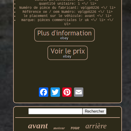
quantité unitaire: 1 <\/ li>
Numéro de pièce du fabricant: vplgp0226 <\/ li>
Référence oe / oem Numéro: vplgp0226 <\/ li>
le placement sur le véhicule: avant <\/ li>
marque: pièces commerciales lr uk <\/ li> <\/
Ul>
avant
arrière
moteur
roue