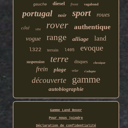
diesel
gauche
front
vagabond
sport
portugal
roues
noir
rover
authentique
côté
l494
range
land
vogue
alliage
evoque
l322
terrain
l405
terre
disques
suspension
classique
frein
plage
velar
s'adapte
gamme
découverte
autobiographie
Gamme Land Rover
Pour nous joindre
Déclaration de confidentialité