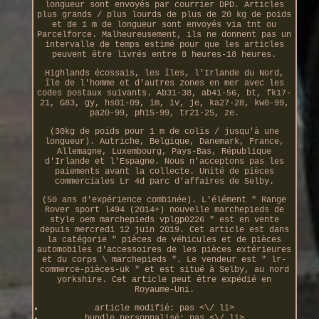
longueur sont envoyés par courrier DPD. Articles
plus grands / plus lourds de plus de 20 kg de poids
et de 1 m de longueur sont envoyés via tnt ou
Parcelforce. Malheureusement, ils ne donnent pas un
intervalle de temps estimé pour que les articles
peuvent être livrés entre 8 heures-18 heures.
Highlands écossais, les îles, l'Irlande du Nord,
île de l'homme et d'autres zones en mer avec les
codes postaux suivants. Ab31-38, ab41-56, bt, fk17-
21, G83, gy, hs01-09, im, iv, je, ka27-28, kw0-99,
pa20-99, ph15-99, tr21-25, ze.
(30kg de poids pour 1 m de colis / jusqu'à une
longueur). Autriche, Belgique, Danemark, France,
Allemagne, Luxembourg, Pays-Bas, République
d'Irlande et l'Espagne. Nous n'acceptons pas les
paiements avant la collecte. Unité de pièces
commerciales Lr 4d parc d'affaires de Selby.
(50 ans d'expérience combinée). L'élément " Range
Rover sport l494 (2014+) nouvelle marchepieds de
style oem marchepieds vplgp0226 " est en vente
depuis mercredi 12 juin 2019. Cet article est dans
la catégorie " pièces de véhicules et de pièces
automobiles d'accessoires de les pièces extérieures
et du corps \ marchepieds ". Le vendeur est " lr-
commerce-pièces-uk " et est situé à Selby, au nord
yorkshire. Cet article peut être expédié en
Royaume-Uni.
article modifié: pas <\/ li>
bundle personnalisé: pas <\/ li>