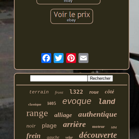
l322
côté
roue
terrain
front
evoque
land
l405
classique
range
authentique
alliage
arrière
plage
noir
moteur
l494
découverte
frein
gauche
velar