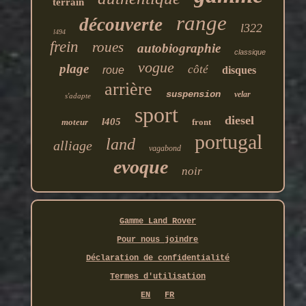
terrain
range
découverte
l322
l494
frein
roues
autobiographie
classique
vogue
plage
côté
roue
disques
arrière
suspension
velar
s'adapte
sport
diesel
l405
moteur
front
portugal
land
alliage
vagabond
evoque
noir
Gamme Land Rover
Pour nous joindre
Déclaration de confidentialité
Termes d'utilisation
EN
FR