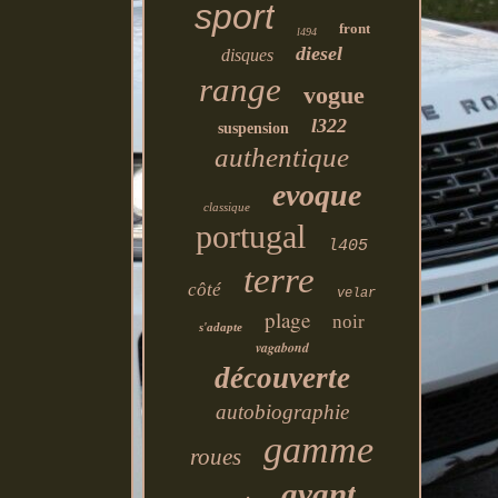
sport
front
l494
diesel
disques
range
vogue
l322
suspension
authentique
evoque
classique
portugal
l405
terre
côté
velar
plage
noir
s'adapte
vagabond
découverte
autobiographie
gamme
roues
avant