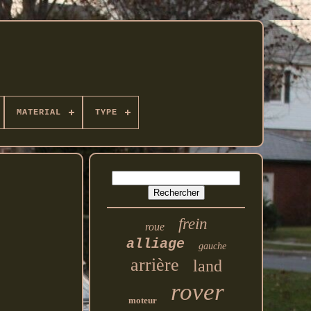
MATERIAL
TYPE
frein
roue
alliage
gauche
arrière
land
rover
moteur