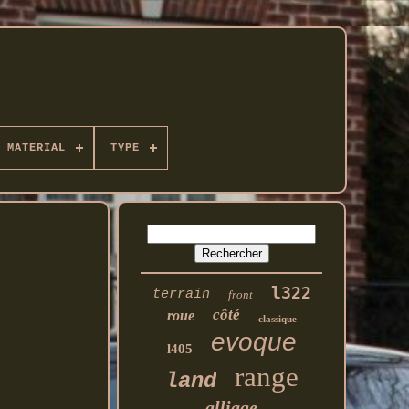
MATERIAL
TYPE
l322
terrain
front
côté
roue
classique
evoque
l405
range
land
alliage