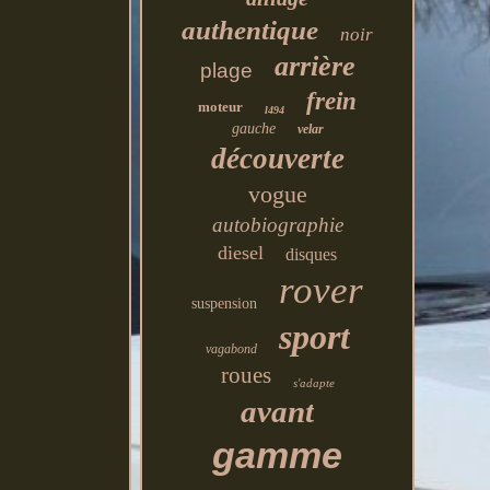
authentique
noir
arrière
plage
frein
moteur
l494
gauche
velar
découverte
vogue
autobiographie
diesel
disques
rover
suspension
sport
vagabond
roues
s'adapte
avant
gamme