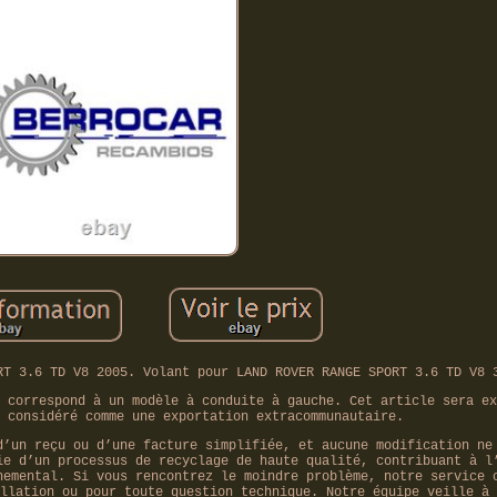
RT 3.6 TD V8 2005. Volant pour LAND ROVER RANGE SPORT 3.6 TD V8 
 correspond à un modèle à conduite à gauche. Cet article sera ex
 considéré comme une exportation extracommunautaire.
d’un reçu ou d’une facture simplifiée, et aucune modification ne
ie d’un processus de recyclage de haute qualité, contribuant à l
nemental. Si vous rencontrez le moindre problème, notre service 
llation ou pour toute question technique. Notre équipe veille à 