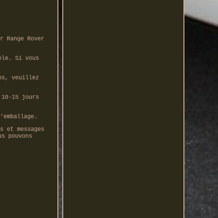
r Range Rover
èle. Si vous
ns, veuillez
 10-15 jours
'emballage.
s et messages
us pouvons