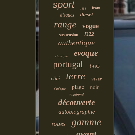
sport
front
l494
diesel
disques
range
vogue
l322
suspension
authentique
evoque
classique
portugal
l405
terre
côté
velar
plage
noir
s'adapte
vagabond
découverte
autobiographie
gamme
roues
avant