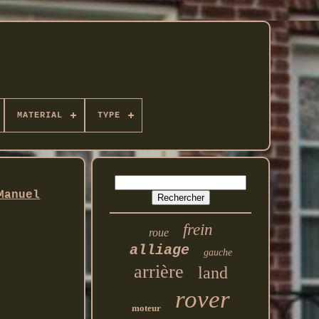
MATERIAL
TYPE
Manuel
frein
roue
alliage
gauche
arrière
land
rover
moteur