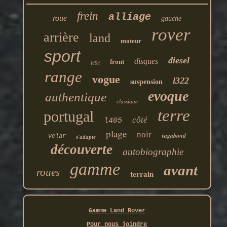
frein
alliage
roue
gauche
rover
arrière
land
moteur
sport
diesel
disques
front
l494
range
vogue
l322
suspension
evoque
authentique
classique
terre
portugal
côté
l405
plage
noir
vagabond
velar
s'adapte
découverte
autobiographie
gamme
avant
roues
terrain
Gamme Land Rover
Pour nous joindre